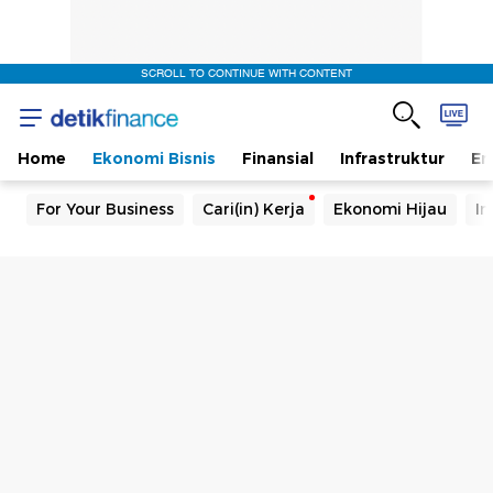
SCROLL TO CONTINUE WITH CONTENT
Home
Ekonomi Bisnis
Finansial
Infrastruktur
En
For Your Business
Cari(in) Kerja
Ekonomi Hijau
In