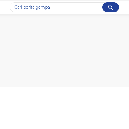
Cancel
Yang sedang ramai dicari
#1
gempa hari ini
#2
gempa
#3
prabowo
#4
iran
#5
demo
Promoted
Terakhir yang dicari
Loading...