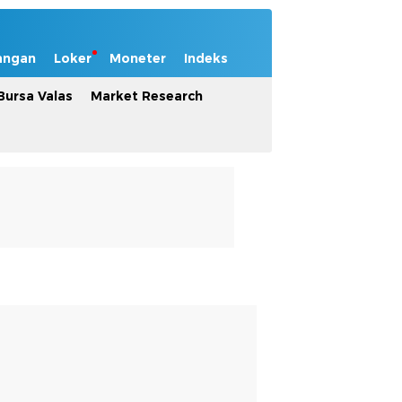
angan
Loker
Moneter
Indeks
Bursa Valas
Market Research