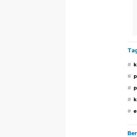
Tag
#
k
#
p
#
p
#
k
#
e
Ber