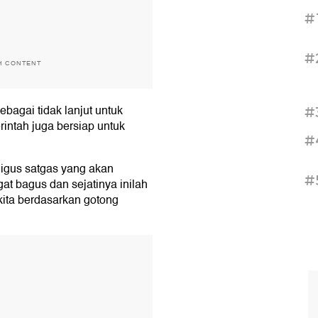
#
#
H CONTENT
bagai tidak lanjut untuk
#
ntah juga bersiap untuk
#
ligus satgas yang akan
#
ngat bagus dan sejatinya inilah
 kita berdasarkan gotong
T