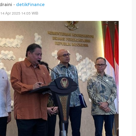
draini -
detikFinance
 14 Apr 2025 14:05 WIB