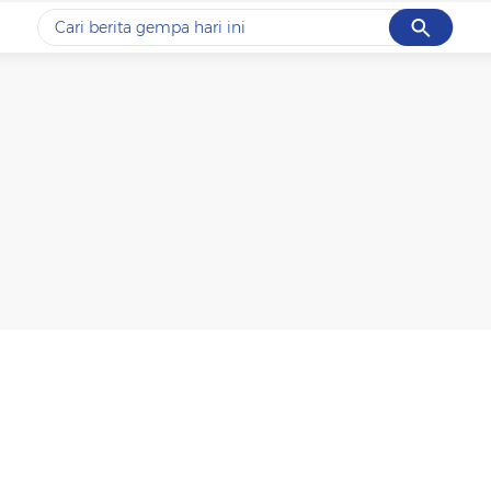
Cancel
Yang sedang ramai dicari
#1
data live draw sgp
#2
gempa hari ini
#3
prabowo
#4
iran
#5
demo
Promoted
Terakhir yang dicari
Loading...