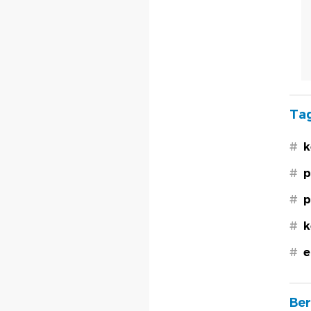
Tag
#
k
#
p
#
p
#
k
#
e
Ber