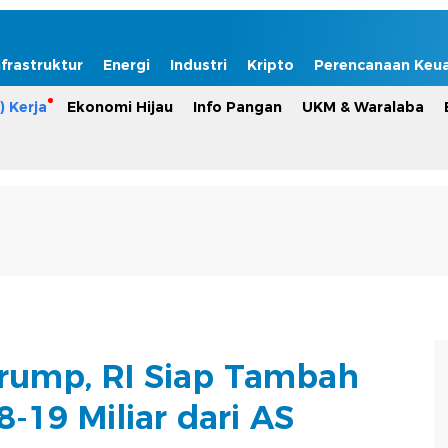
nfrastruktur
Energi
Industri
Kripto
Perencanaan Keu
) Kerja
Ekonomi Hijau
Info Pangan
UKM & Waralaba
 Trump, RI Siap Tambah
-19 Miliar dari AS