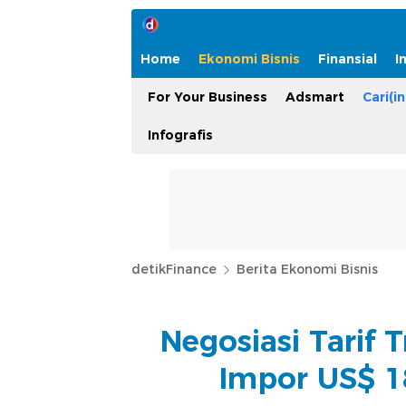
Home
Ekonomi Bisnis
Finansial
I
For Your Business
Adsmart
Cari(in
Infografis
detikFinance
Berita Ekonomi Bisnis
Negosiasi Tarif
Impor US$ 18