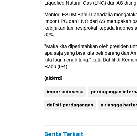
Liquefied Natural Gas (LNG) dari AS diting
Menteri ESDM Bahlil Lahadalia mengata
impor LPG dan LNG dari AS merupakan bag
kebijakan tarif resiprokal kepada Indonesi
32%.
"Maka kita diperintahkan oleh presiden unt
apa saja yang bisa kita beli barang dari A
kita lagi menghitung," kata Bahlil di Keme
Rabu (9/4).
(aid/rrd)
impor indonesia
perdagangan intern
defisit perdagangan
airlangga harta
Berita Terkait