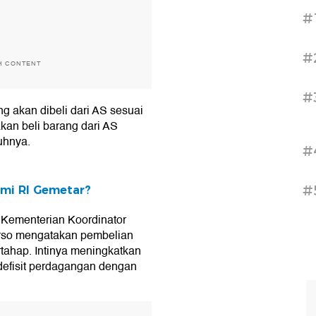
#
#
H CONTENT
#
 akan dibeli dari AS sesuai
kan beli barang dari AS
uhnya.
#
#
mi RI Gemetar?
 Kementerian Koordinator
rso mengatakan pembelian
rtahap. Intinya meningkatkan
defisit perdagangan dengan
T