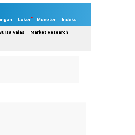
angan
Loker
Moneter
Indeks
Bursa Valas
Market Research