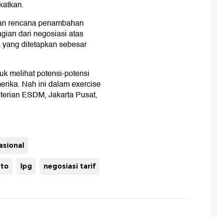
katkan.
kan rencana penambahan
ian dari negosiasi atas
a yang ditetapkan sebesar
uk melihat potensi-potensi
merika. Nah ini dalam exercise
nterian ESDM, Jakarta Pusat,
asional
rto
lpg
negosiasi tarif