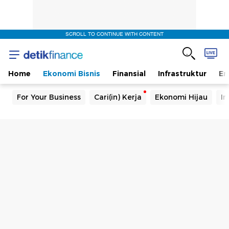
SCROLL TO CONTINUE WITH CONTENT
Home
Ekonomi Bisnis
Finansial
Infrastruktur
En
For Your Business
Cari(in) Kerja
Ekonomi Hijau
In