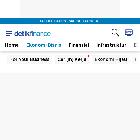
SCROLL TO CONTINUE WITH CONTENT
Home
Ekonomi Bisnis
Finansial
Infrastruktur
En
For Your Business
Cari(in) Kerja
Ekonomi Hijau
In