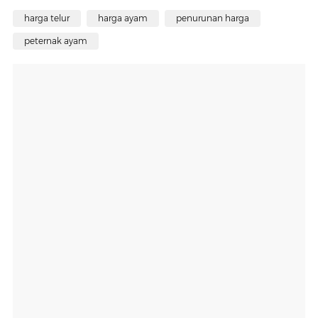
harga telur
harga ayam
penurunan harga
peternak ayam