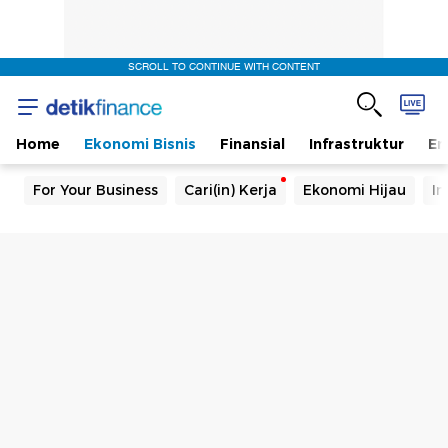
SCROLL TO CONTINUE WITH CONTENT
Home
Ekonomi Bisnis
Finansial
Infrastruktur
En
For Your Business
Cari(in) Kerja
Ekonomi Hijau
In