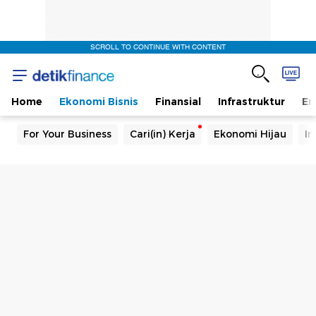
SCROLL TO CONTINUE WITH CONTENT
Home
Ekonomi Bisnis
Finansial
Infrastruktur
En
For Your Business
Cari(in) Kerja
Ekonomi Hijau
In