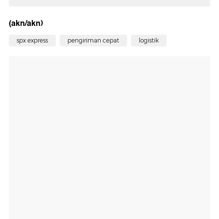
(akn/akn)
spx express
pengiriman cepat
logistik