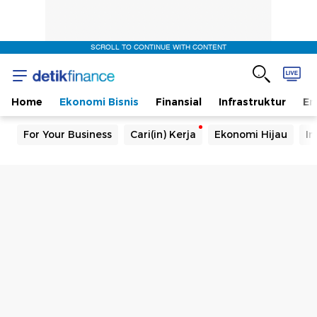
SCROLL TO CONTINUE WITH CONTENT
Home
Ekonomi Bisnis
Finansial
Infrastruktur
En
For Your Business
Cari(in) Kerja
Ekonomi Hijau
In