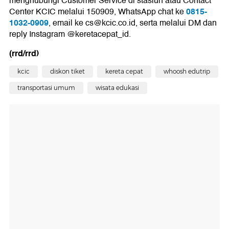
menghubungi Customer Service di stasiun atau Contact
0815-
Center KCIC melalui 150909, WhatsApp chat ke
1032-0909
, email ke cs@kcic.co.id, serta melalui DM dan
reply Instagram @keretacepat_id.
(rrd/rrd)
kcic
diskon tiket
kereta cepat
whoosh edutrip
transportasi umum
wisata edukasi