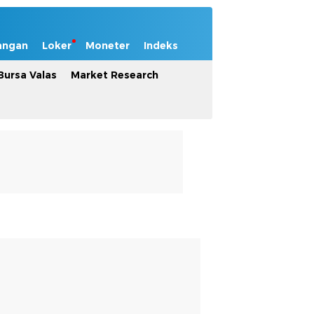
angan
Loker
Moneter
Indeks
Bursa Valas
Market Research