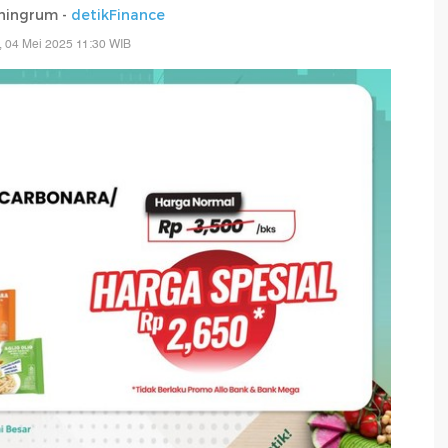
ningrum -
detikFinance
 04 Mei 2025 11:30 WIB