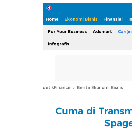
Home
Ekonomi Bisnis
Finansial
I
For Your Business
Adsmart
Cari(in
Infografis
detikFinance
Berita Ekonomi Bisnis
Cuma di Transma
Spage