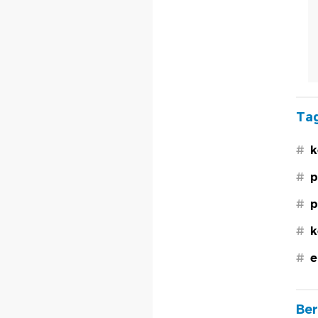
Tag
#
k
#
p
#
p
#
k
#
e
Ber