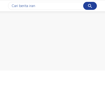
Cancel
Yang sedang ramai dicari
#1
piala presiden 2026
#2
prabowo
#3
gempa hari ini
#4
demo
#5
iran
Promoted
Terakhir yang dicari
Loading...