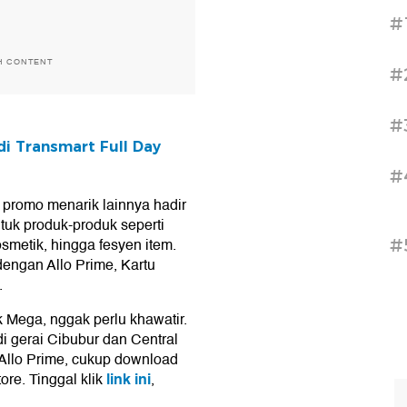
#
H CONTENT
#
#
i Transmart Full Day
#
 promo menarik lainnya hadir
uk produk-produk seperti
smetik, hingga fesyen item.
#
engan Allo Prime, Kartu
.
 Mega, nggak perlu khawatir.
i gerai Cibubur dan Central
Allo Prime, cukup download
link ini
ore. Tinggal klik
,