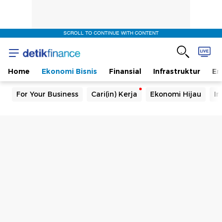
SCROLL TO CONTINUE WITH CONTENT
Home
Ekonomi Bisnis
Finansial
Infrastruktur
En
For Your Business
Cari(in) Kerja
Ekonomi Hijau
In