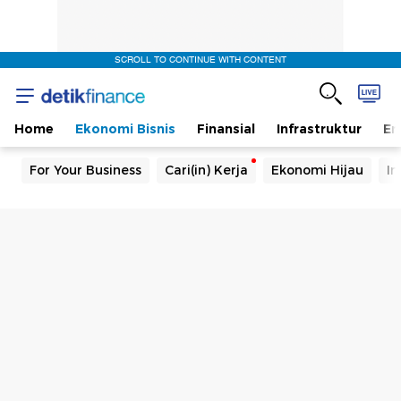
SCROLL TO CONTINUE WITH CONTENT
Home
Ekonomi Bisnis
Finansial
Infrastruktur
En
For Your Business
Cari(in) Kerja
Ekonomi Hijau
In