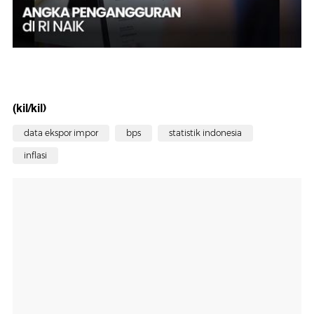
(kil/kil)
data ekspor impor
bps
statistik indonesia
inflasi