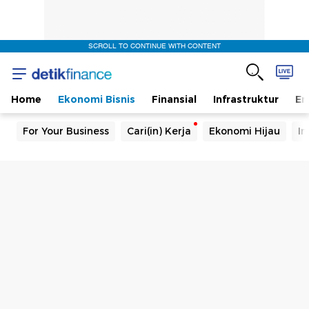
SCROLL TO CONTINUE WITH CONTENT
Home
Ekonomi Bisnis
Finansial
Infrastruktur
En
For Your Business
Cari(in) Kerja
Ekonomi Hijau
In