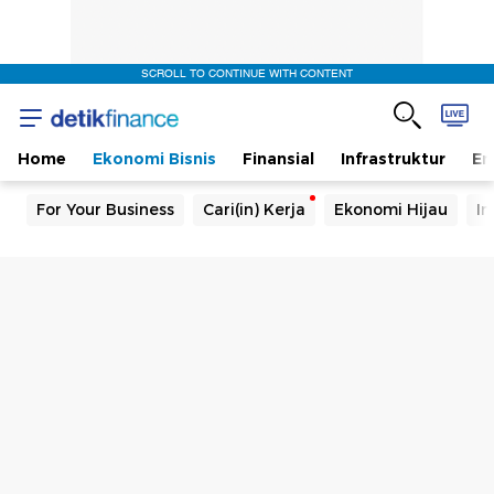
SCROLL TO CONTINUE WITH CONTENT
Home
Ekonomi Bisnis
Finansial
Infrastruktur
En
For Your Business
Cari(in) Kerja
Ekonomi Hijau
In