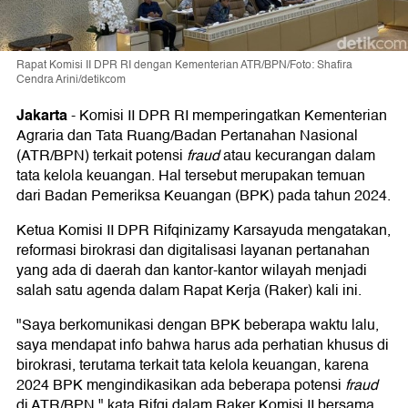
Rapat Komisi II DPR RI dengan Kementerian ATR/BPN/Foto: Shafira
Cendra Arini/detikcom
Jakarta
-
Komisi II DPR RI memperingatkan Kementerian
Agraria dan Tata Ruang/Badan Pertanahan Nasional
(ATR/BPN) terkait potensi
fraud
atau kecurangan dalam
tata kelola keuangan. Hal tersebut merupakan temuan
dari Badan Pemeriksa Keuangan (BPK) pada tahun 2024.
Ketua Komisi II DPR Rifqinizamy Karsayuda mengatakan,
reformasi birokrasi dan digitalisasi layanan pertanahan
yang ada di daerah dan kantor-kantor wilayah menjadi
salah satu agenda dalam Rapat Kerja (Raker) kali ini.
"Saya berkomunikasi dengan BPK beberapa waktu lalu,
saya mendapat info bahwa harus ada perhatian khusus di
birokrasi, terutama terkait tata kelola keuangan, karena
2024 BPK mengindikasikan ada beberapa potensi
fraud
di ATR/BPN," kata Rifqi dalam Raker Komisi II bersama