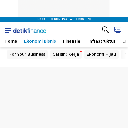
SCROLL TO CONTINUE WITH CONTENT
Home
Ekonomi Bisnis
Finansial
Infrastruktur
En
For Your Business
Cari(in) Kerja
Ekonomi Hijau
In