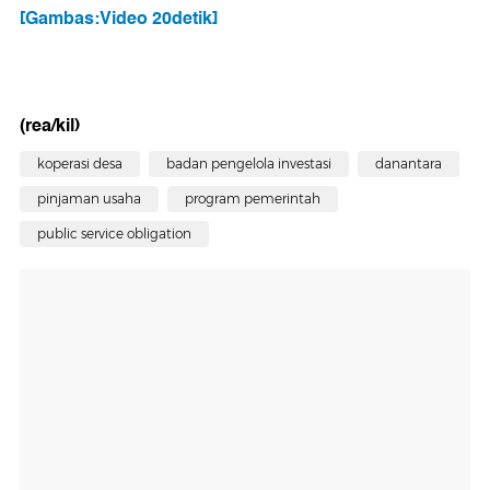
[Gambas:Video 20detik]
(rea/kil)
koperasi desa
badan pengelola investasi
danantara
pinjaman usaha
program pemerintah
public service obligation