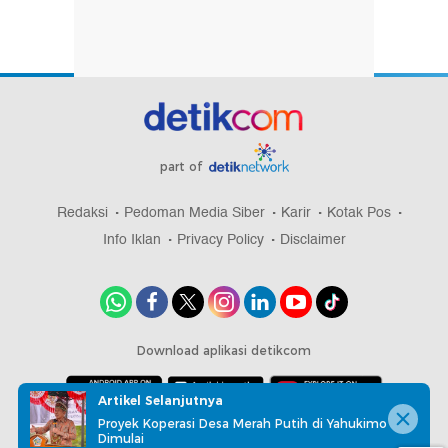
part of
Redaksi
Pedoman Media Siber
Karir
Kotak Pos
Info Iklan
Privacy Policy
Disclaimer
Download aplikasi detikcom
Artikel Selanjutnya
Proyek Koperasi Desa Merah Putih di Yahukimo
Copyright @ 2026 detikcom, All right reserved
Dimulai