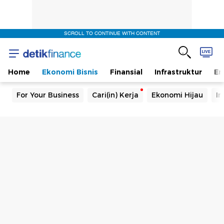
SCROLL TO CONTINUE WITH CONTENT
Home
Ekonomi Bisnis
Finansial
Infrastruktur
En
For Your Business
Cari(in) Kerja
Ekonomi Hijau
In