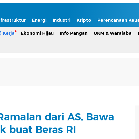
nfrastruktur
Energi
Industri
Kripto
Perencanaan Keu
) Kerja
Ekonomi Hijau
Info Pangan
UKM & Waralaba
amalan dari AS, Bawa
k buat Beras RI