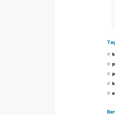
Tag
#
k
#
p
#
p
#
k
#
e
Ber