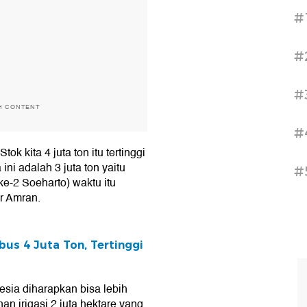
#
#
#
H CONTENT
#
ok kita 4 juta ton itu tertinggi
ni adalah 3 juta ton yaitu
#
e-2 Soeharto) waktu itu
r Amran.
us 4 Juta Ton, Tertinggi
sia diharapkan bisa lebih
an irigasi 2 juta hektare yang