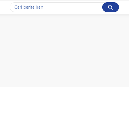
Cancel
Yang sedang ramai dicari
#1
piala presiden 2026
#2
prabowo
#3
gempa hari ini
#4
demo
#5
iran
Promoted
Terakhir yang dicari
Loading...