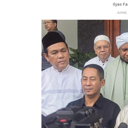
Ilyas F
Jumat,