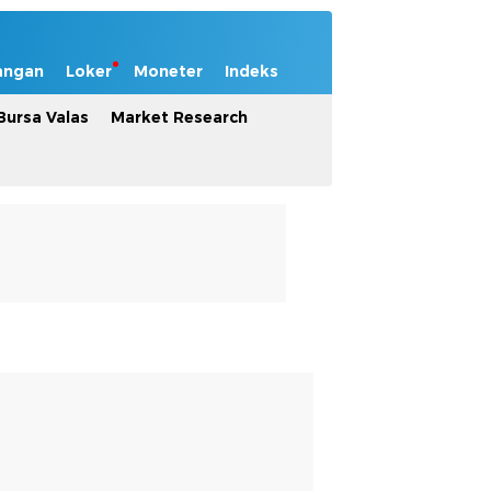
angan
Loker
Moneter
Indeks
Bursa Valas
Market Research