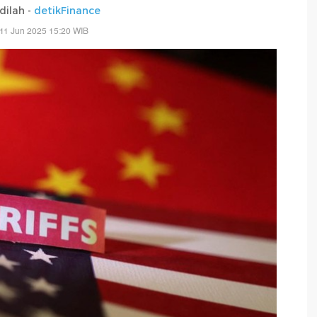
adilah -
detikFinance
11 Jun 2025 15:20 WIB