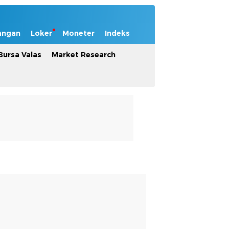
angan
Loker
Moneter
Indeks
Bursa Valas
Market Research