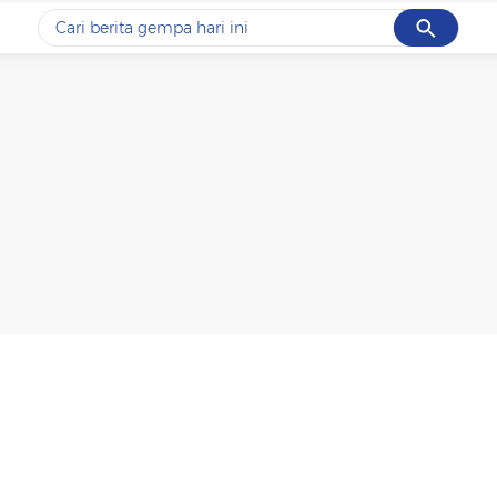
Cancel
Yang sedang ramai dicari
#1
piala presiden 2026
#2
prabowo
#3
gempa hari ini
#4
demo
#5
iran
Promoted
Terakhir yang dicari
Loading...