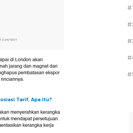
#
#
#
H CONTENT
#
apai di London akan
ah jarang dan magnet dari
enghapus pembatasan ekspor
#
rinciannya.
siasi Tarif, Apa Itu?
akan menyerahkan kerangka
untuk mendapat persetujuan.
mentasikan kerangka kerja