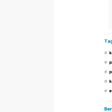
Tag
#
k
#
p
#
p
#
k
#
e
Ber