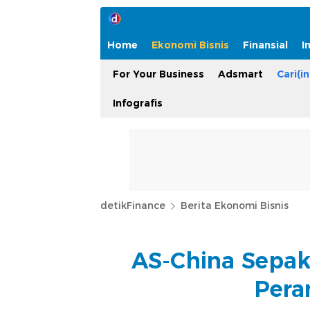
Home
Ekonomi Bisnis
Finansial
I
For Your Business
Adsmart
Cari(in
Infografis
detikFinance
Berita Ekonomi Bisnis
AS-China Sepak
Pera