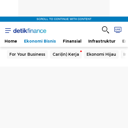
SCROLL TO CONTINUE WITH CONTENT
Home
Ekonomi Bisnis
Finansial
Infrastruktur
En
For Your Business
Cari(in) Kerja
Ekonomi Hijau
In