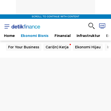
SCROLL TO CONTINUE WITH CONTENT
Home
Ekonomi Bisnis
Finansial
Infrastruktur
En
For Your Business
Cari(in) Kerja
Ekonomi Hijau
In