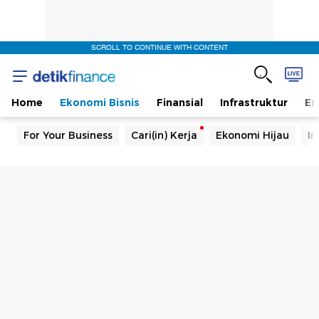
SCROLL TO CONTINUE WITH CONTENT
Home
Ekonomi Bisnis
Finansial
Infrastruktur
En
For Your Business
Cari(in) Kerja
Ekonomi Hijau
In