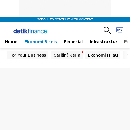
SCROLL TO CONTINUE WITH CONTENT
Home
Ekonomi Bisnis
Finansial
Infrastruktur
En
For Your Business
Cari(in) Kerja
Ekonomi Hijau
In