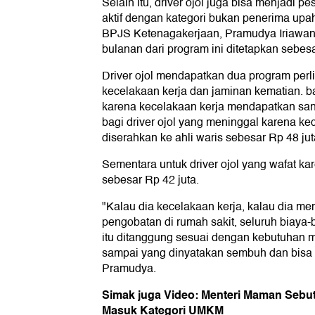
Selain itu, driver ojol juga bisa menjadi 
aktif dengan kategori bukan penerima upa
BPJS Ketenagakerjaan, Pramudya Iriawan
bulanan dari program ini ditetapkan sebes
Driver ojol mendapatkan dua program perl
kecelakaan kerja dan jaminan kematian. bag
karena kecelakaan kerja mendapatkan san
bagi driver ojol yang meninggal karena ke
diserahkan ke ahli waris sebesar Rp 48 jut
Sementara untuk driver ojol yang wafat kar
sebesar Rp 42 juta.
"Kalau dia kecelakaan kerja, kalau dia 
pengobatan di rumah sakit, seluruh biaya-
itu ditanggung sesuai dengan kebutuhan m
sampai yang dinyatakan sembuh dan bisa b
Pramudya.
Simak juga Video: Menteri Maman Sebut 
Masuk Kategori UMKM