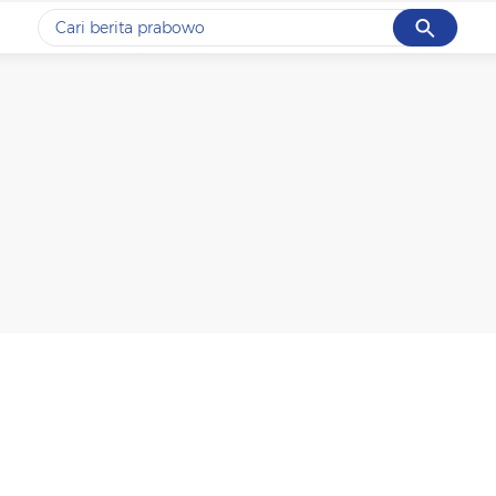
Cancel
Yang sedang ramai dicari
#1
data live draw sgp
#2
kebakaran
#3
prabowo
#4
iran
#5
gempa hari ini
Promoted
Terakhir yang dicari
Loading...