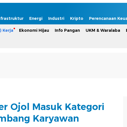
nfrastruktur
Energi
Industri
Kripto
Perencanaan Keu
) Kerja
Ekonomi Hijau
Info Pangan
UKM & Waralaba
er Ojol Masuk Kategori
mbang Karyawan