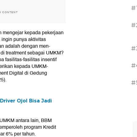
#
H CONTENT
#
bih mengejar kepada pekerjaan
ingin punya aktivitas
alan adalah dengan men-
#
 di treatment sebagai UMKM?
silitas-fasilitas insentif
#
 berikan kepada UMKM-
nt Digital di Gedung
5).
#
river Ojol Bisa Jadi
ri UMKM antara lain, BBM
memperoleh program Kredit
r 6% per tahun.