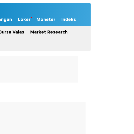
angan
Loker
Moneter
Indeks
Bursa Valas
Market Research