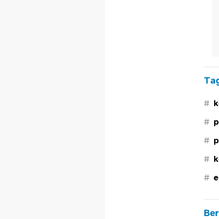
Tag
#
k
#
p
#
p
#
k
#
e
Ber