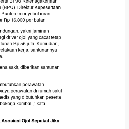
peserta BPJS Ketenagakerjaan
h (BPU). Direktur Kepesertaan
 Buntoro menyebut iuran
ar Rp 16.800 per bulan.
indungan, yakni jaminan
i driver ojol yang cacat tetap
tunan Rp 56 juta. Kemudian,
celakaan kerja, santunannya
a.
ena sakit, diberikan santunan
membutuhkan perawatan
biaya perawatan di rumah sakit
edis yang dibutuhkan peserta
ekerja kembali," kata
Asosiasi Ojol Sepakat Jika