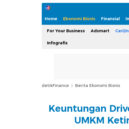
Home
Ekonomi Bisnis
Finansial
I
For Your Business
Adsmart
Cari(in
Infografis
detikFinance
Berita Ekonomi Bisnis
Keuntungan Driv
UMKM Keti