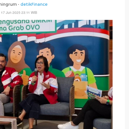
ningrum -
detikFinance
, 17 Jun 2025 23:11 WIB