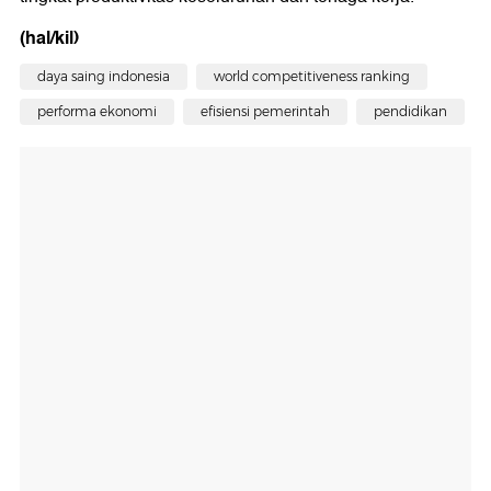
(hal/kil)
daya saing indonesia
world competitiveness ranking
performa ekonomi
efisiensi pemerintah
pendidikan