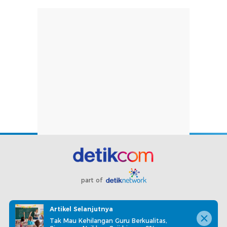
part of
Redaksi
Pedoman Media Siber
Karir
Kotak Pos
Artikel Selanjutnya
Info Iklan
Privacy Policy
Disclaimer
Tak Mau Kehilangan Guru Berkualitas,