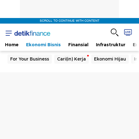
SCROLL TO CONTINUE WITH CONTENT
Home
Ekonomi Bisnis
Finansial
Infrastruktur
En
For Your Business
Cari(in) Kerja
Ekonomi Hijau
In