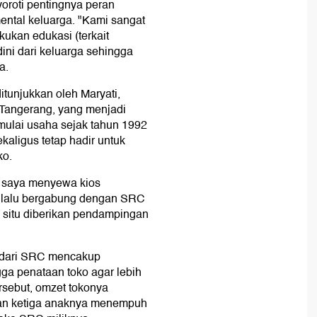
roti pentingnya peran
ntal keluarga. "Kami sangat
ukan edukasi (terkait
ini dari keluarga sehingga
a.
itunjukkan oleh Maryati,
 Tangerang, yang menjadi
mulai usaha sejak tahun 1992
aligus tetap hadir untuk
ko.
, saya menyewa kios
ya lalu bergabung dengan SRC
 situ diberikan pendampingan
 dari SRC mencakup
gga penataan toko agar lebih
rsebut, omzet tokonya
kan ketiga anaknya menempuh