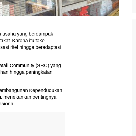
tu usaha yang berdampak
kat. Karena itu toko
isasi ritel hingga beradaptasi
etail Community (SRC) yang
ihan hingga peningkatan
n Pembangunan Kependudukan
um, menekankan pentingnya
sional.