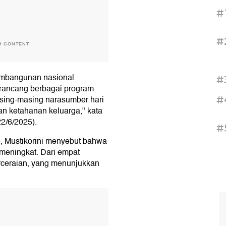
#
#
H CONTENT
embangunan nasional
#
rancang berbagai program
sing-masing narasumber hari
#
kan ketahanan keluarga," kata
22/6/2025).
#
), Mustikorini menyebut bahwa
meningkat. Dari empat
erceraian, yang menunjukkan
T