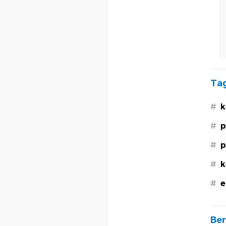
Tag
#
k
#
p
#
p
#
k
#
e
Ber