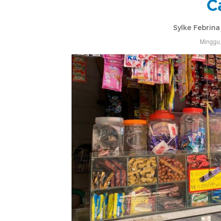
C
Sylke Febrin
Minggu,