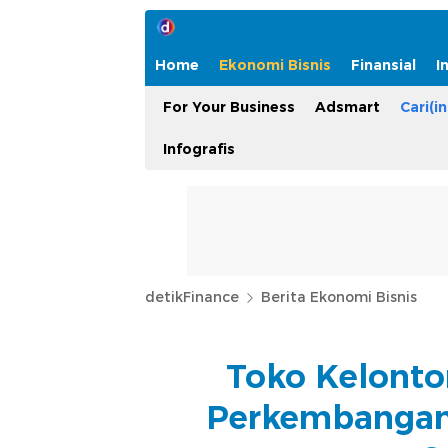
Home
Ekonomi Bisnis
Finansial
I
For Your Business
Adsmart
Cari(in
Infografis
detikFinance
Berita Ekonomi Bisnis
Toko Kelonto
Perkembangan