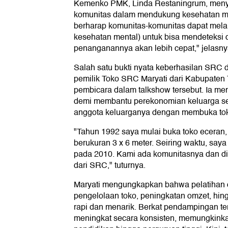
Kemenko PMK, Linda Restaningrum, menyo
komunitas dalam mendukung kesehatan me
berharap komunitas-komunitas dapat melak
kesehatan mental) untuk bisa mendeteksi d
penanganannya akan lebih cepat," jelasny
Salah satu bukti nyata keberhasilan SRC d
pemilik Toko SRC Maryati dari Kabupaten
pembicara dalam talkshow tersebut. Ia me
demi membantu perekonomian keluarga sek
anggota keluarganya dengan membuka to
"Tahun 1992 saya mulai buka toko eceran
berukuran 3 x 6 meter. Seiring waktu, sa
pada 2010. Kami ada komunitasnya dan di
dari SRC," tuturnya.
Maryati mengungkapkan bahwa pelatihan
pengelolaan toko, peningkatan omzet, hin
rapi dan menarik. Berkat pendampingan te
meningkat secara konsisten, memungkin