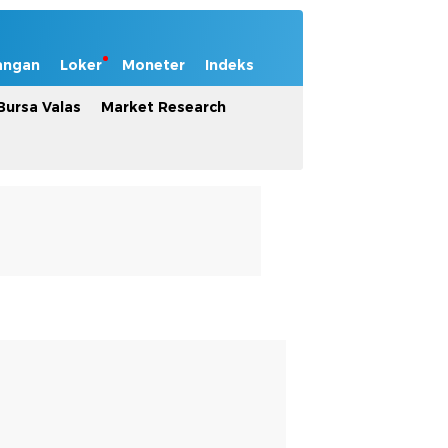
angan
Loker
Moneter
Indeks
Bursa Valas
Market Research