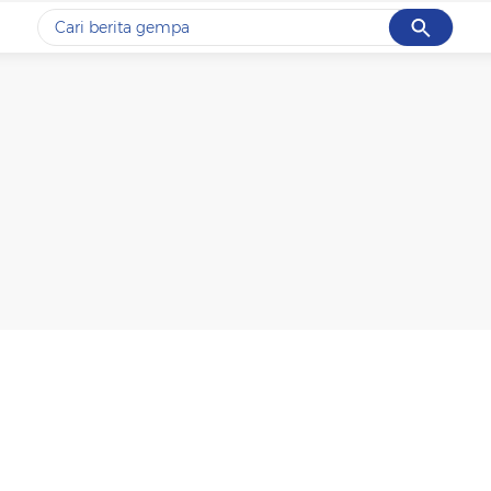
Cancel
Yang sedang ramai dicari
#1
gempa hari ini
#2
gempa
#3
prabowo
#4
iran
#5
demo
Promoted
Terakhir yang dicari
Loading...