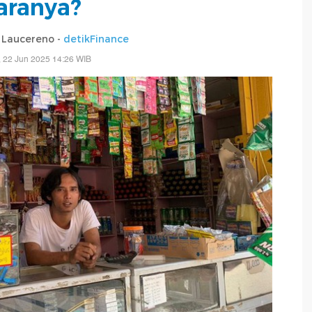
aranya?
a Laucereno -
detikFinance
 22 Jun 2025 14:26 WIB