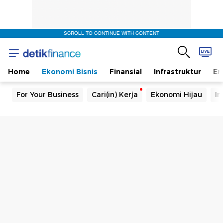
SCROLL TO CONTINUE WITH CONTENT
Home
Ekonomi Bisnis
Finansial
Infrastruktur
En
For Your Business
Cari(in) Kerja
Ekonomi Hijau
In