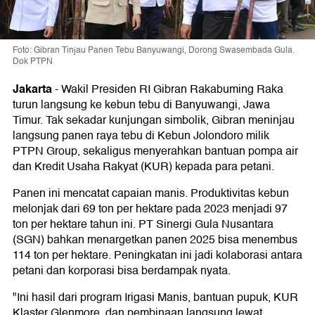
Foto: Gibran Tinjau Panen Tebu Banyuwangi, Dorong Swasembada Gula.
Dok PTPN
Jakarta
-
Wakil Presiden RI Gibran Rakabuming Raka
turun langsung ke kebun tebu di Banyuwangi, Jawa
Timur. Tak sekadar kunjungan simbolik, Gibran meninjau
langsung panen raya tebu di Kebun Jolondoro milik
PTPN Group, sekaligus menyerahkan bantuan pompa air
dan Kredit Usaha Rakyat (KUR) kepada para petani.
Panen ini mencatat capaian manis. Produktivitas kebun
melonjak dari 69 ton per hektare pada 2023 menjadi 97
ton per hektare tahun ini. PT Sinergi Gula Nusantara
(SGN) bahkan menargetkan panen 2025 bisa menembus
114 ton per hektare. Peningkatan ini jadi kolaborasi antara
petani dan korporasi bisa berdampak nyata.
"Ini hasil dari program Irigasi Manis, bantuan pupuk, KUR
Klaster Glenmore, dan pembinaan langsung lewat