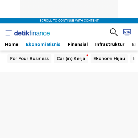
SCROLL TO CONTINUE WITH CONTENT
Home
Ekonomi Bisnis
Finansial
Infrastruktur
En
For Your Business
Cari(in) Kerja
Ekonomi Hijau
In