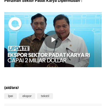
Perizinan Sektor Padat Karya Dipermudah':
(aid/ara)
lpei
ekspor
tekstil