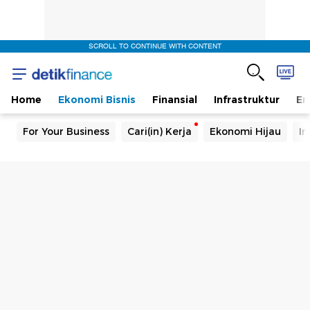
SCROLL TO CONTINUE WITH CONTENT
Home
Ekonomi Bisnis
Finansial
Infrastruktur
En
For Your Business
Cari(in) Kerja
Ekonomi Hijau
In