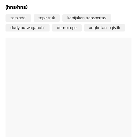
(hns/hns)
zero odol
sopir truk
kebijakan transportasi
dudy purwagandhi
demo sopir
angkutan logistik