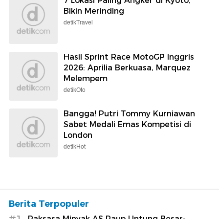
7 Lokasi Paling Angker di Kyoto,
Bikin Merinding
detikTravel
Hasil Sprint Race MotoGP Inggris
2026: Aprilia Berkuasa, Marquez
Melempem
detikOto
Bangga! Putri Tommy Kurniawan
Sabet Medali Emas Kompetisi di
London
detikHot
Berita Terpopuler
#1
Raksasa Minyak AS Raup Untung Besar-