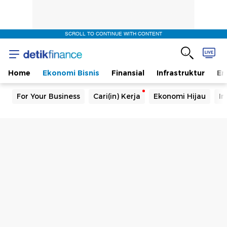
SCROLL TO CONTINUE WITH CONTENT
Home
Ekonomi Bisnis
Finansial
Infrastruktur
En
For Your Business
Cari(in) Kerja
Ekonomi Hijau
In