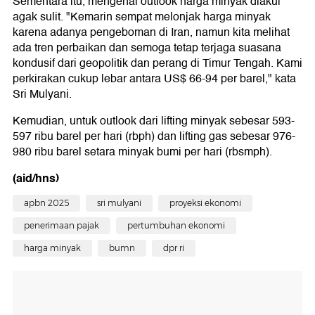
Sementara itu, mengenai outlook harga minyak diakui
agak sulit. "Kemarin sempat melonjak harga minyak
karena adanya pengeboman di Iran, namun kita melihat
ada tren perbaikan dan semoga tetap terjaga suasana
kondusif dari geopolitik dan perang di Timur Tengah. Kami
perkirakan cukup lebar antara US$ 66-94 per barel," kata
Sri Mulyani.
Kemudian, untuk outlook dari lifting minyak sebesar 593-
597 ribu barel per hari (rbph) dan lifting gas sebesar 976-
980 ribu barel setara minyak bumi per hari (rbsmph).
(aid/hns)
apbn 2025
sri mulyani
proyeksi ekonomi
penerimaan pajak
pertumbuhan ekonomi
harga minyak
bumn
dpr ri