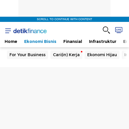
SCROLL TO CONTINUE WITH CONTENT
Home
Ekonomi Bisnis
Finansial
Infrastruktur
En
For Your Business
Cari(in) Kerja
Ekonomi Hijau
In