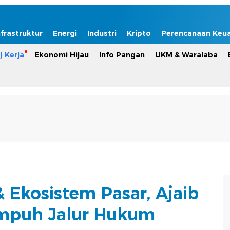
nfrastruktur
Energi
Industri
Kripto
Perencanaan Keu
) Kerja
Ekonomi Hijau
Info Pangan
UKM & Waralaba
& Ekosistem Pasar, Ajaib
empuh Jalur Hukum