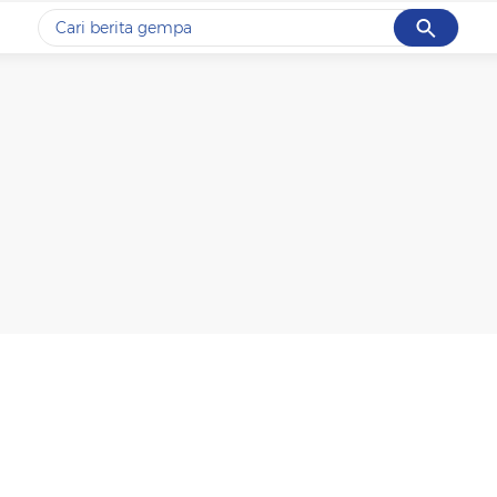
Cancel
Yang sedang ramai dicari
#1
gempa hari ini
#2
gempa
#3
prabowo
#4
iran
#5
demo
Promoted
Terakhir yang dicari
Loading...