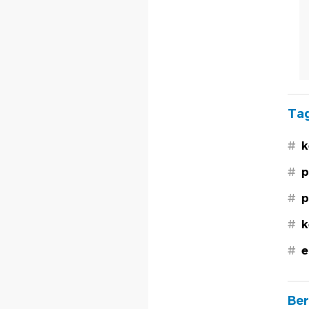
Tag
#
k
#
p
#
p
#
k
#
e
Ber