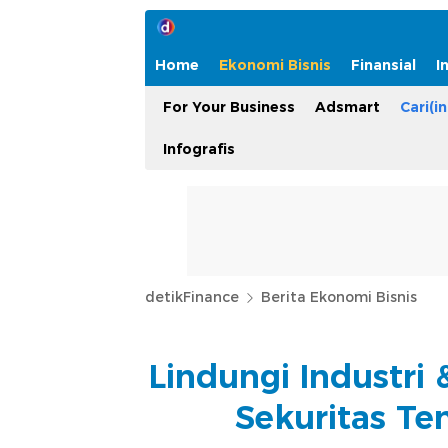
Home
Ekonomi Bisnis
Finansial
I
For Your Business
Adsmart
Cari(in
Infografis
detikFinance
Berita Ekonomi Bisnis
Lindungi Industri 
Sekuritas T