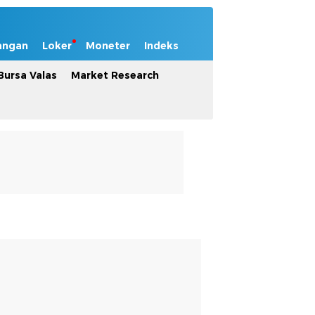
angan
Loker
Moneter
Indeks
Bursa Valas
Market Research