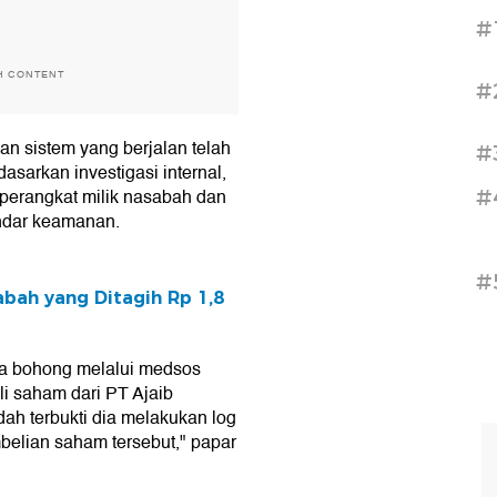
#
H CONTENT
#
n sistem yang berjalan telah
#
asarkan investigasi internal,
i perangkat milik nasabah dan
#
andar keamanan.
#
abah yang Ditagih Rp 1,8
ta bohong melalui medsos
i saham dari PT Ajaib
udah terbukti dia melakukan log
belian saham tersebut," papar