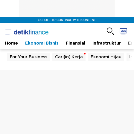
SCROLL TO CONTINUE WITH CONTENT
Home
Ekonomi Bisnis
Finansial
Infrastruktur
En
For Your Business
Cari(in) Kerja
Ekonomi Hijau
In