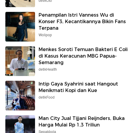
detikOto
Penampilan Istri Vanness Wu di
Konser F3, Kecantikannya Bikin Fans
Terpana
Wolipop
Menkes Soroti Temuan Bakteri E Coli
di Kasus Keracunan MBG Papua-
Semarang
detikHealth
Intip Gaya Syahrini saat Hangout
Menikmati Kopi dan Kue
detikFood
Man City Jual Tijjani Reijnders, Buka
Harga Mulai Rp 1,3 Triliun
Sepakbola