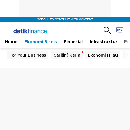
SCROLL TO CONTINUE WITH CONTENT
Home
Ekonomi Bisnis
Finansial
Infrastruktur
En
For Your Business
Cari(in) Kerja
Ekonomi Hijau
In