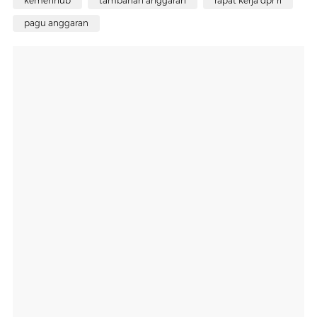
kemenhub
tambahan anggaran
rapat kerja dpr ri
pagu anggaran