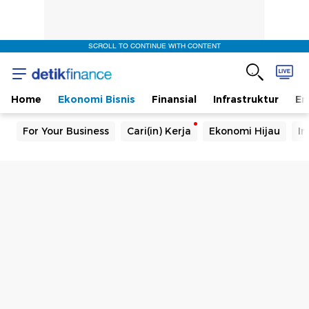
SCROLL TO CONTINUE WITH CONTENT
Home
Ekonomi Bisnis
Finansial
Infrastruktur
En
For Your Business
Cari(in) Kerja
Ekonomi Hijau
In