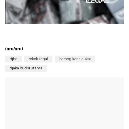
(ara/ara)
djbc
rokok ilegal
barang kena cukai
djaka budhi utama