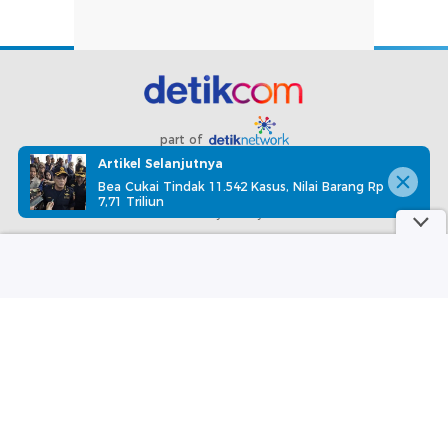
part of
Artikel Selanjutnya
Redaksi
Pedoman Media Siber
Karir
Kotak Pos
Bea Cukai Tindak 11.542 Kasus, Nilai Barang Rp
7,71 Triliun
Info Iklan
Privacy Policy
Disclaimer
Download aplikasi detikcom
Copyright @ 2026 detikcom, All right reserved