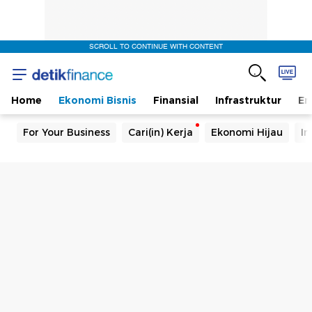
SCROLL TO CONTINUE WITH CONTENT
Home
Ekonomi Bisnis
Finansial
Infrastruktur
En
For Your Business
Cari(in) Kerja
Ekonomi Hijau
In