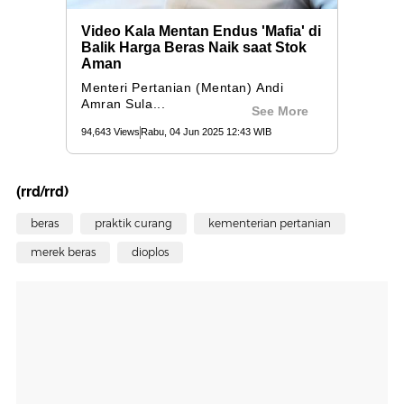
(rrd/rrd)
beras
praktik curang
kementerian pertanian
merek beras
dioplos