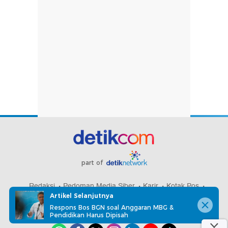
part of
Redaksi
Pedoman Media Siber
Karir
Kotak Pos
Artikel Selanjutnya
Info Iklan
Privacy Policy
Disclaimer
Respons Bos BGN soal Anggaran MBG &
Pendidikan Harus Dipisah