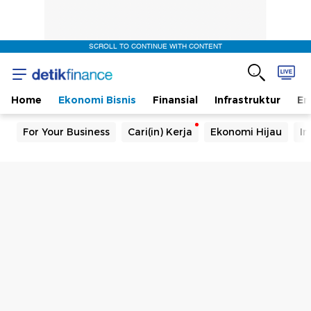
SCROLL TO CONTINUE WITH CONTENT
Home
Ekonomi Bisnis
Finansial
Infrastruktur
En
For Your Business
Cari(in) Kerja
Ekonomi Hijau
In