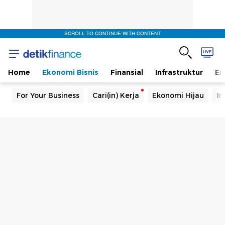
SCROLL TO CONTINUE WITH CONTENT
Home
Ekonomi Bisnis
Finansial
Infrastruktur
En
For Your Business
Cari(in) Kerja
Ekonomi Hijau
In