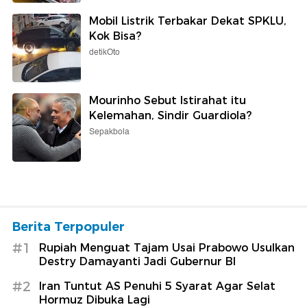
Mobil Listrik Terbakar Dekat SPKLU,
Kok Bisa?
detikOto
Mourinho Sebut Istirahat itu
Kelemahan, Sindir Guardiola?
Sepakbola
Berita Terpopuler
#1
Rupiah Menguat Tajam Usai Prabowo Usulkan
Destry Damayanti Jadi Gubernur BI
#2
Iran Tuntut AS Penuhi 5 Syarat Agar Selat
Hormuz Dibuka Lagi