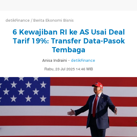
detikFinance
Berita Ekonomi Bisnis
6 Kewajiban RI ke AS Usai Deal
Tarif 19%: Transfer Data-Pasok
Tembaga
Anisa Indraini -
detikFinance
Rabu, 23 Jul 2025 14:46 WIB