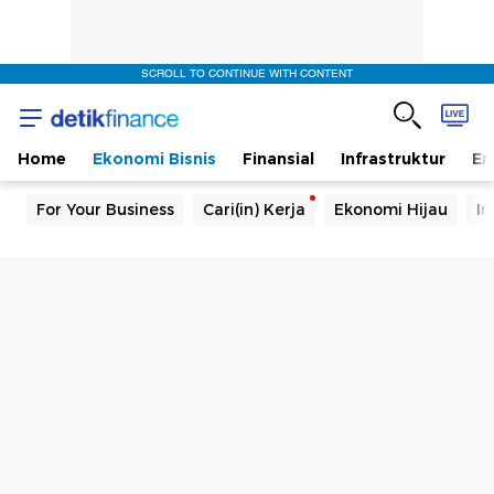
SCROLL TO CONTINUE WITH CONTENT
Home
Ekonomi Bisnis
Finansial
Infrastruktur
En
For Your Business
Cari(in) Kerja
Ekonomi Hijau
In