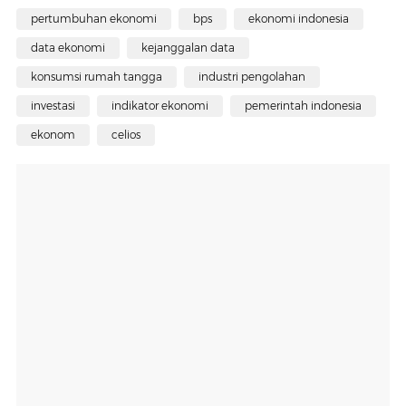
pertumbuhan ekonomi
bps
ekonomi indonesia
data ekonomi
kejanggalan data
konsumsi rumah tangga
industri pengolahan
investasi
indikator ekonomi
pemerintah indonesia
ekonom
celios