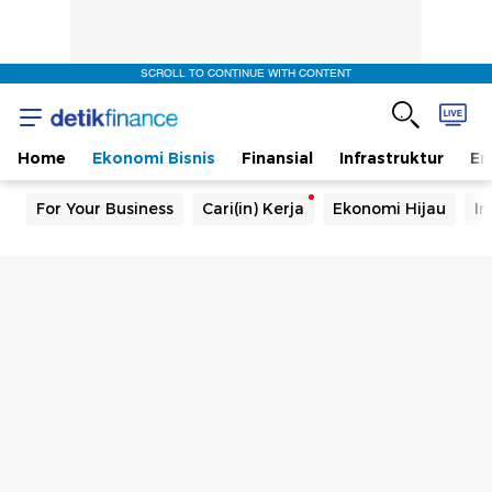
SCROLL TO CONTINUE WITH CONTENT
Home
Ekonomi Bisnis
Finansial
Infrastruktur
En
For Your Business
Cari(in) Kerja
Ekonomi Hijau
In