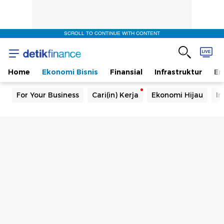
SCROLL TO CONTINUE WITH CONTENT
Home
Ekonomi Bisnis
Finansial
Infrastruktur
En
For Your Business
Cari(in) Kerja
Ekonomi Hijau
In