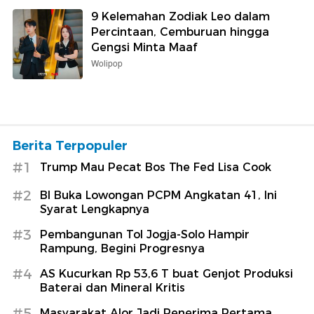
9 Kelemahan Zodiak Leo dalam
Percintaan, Cemburuan hingga
Gengsi Minta Maaf
Wolipop
Berita Terpopuler
#1
Trump Mau Pecat Bos The Fed Lisa Cook
#2
BI Buka Lowongan PCPM Angkatan 41, Ini
Syarat Lengkapnya
#3
Pembangunan Tol Jogja-Solo Hampir
Rampung, Begini Progresnya
#4
AS Kucurkan Rp 53,6 T buat Genjot Produksi
Baterai dan Mineral Kritis
#5
Masyarakat Alor Jadi Penerima Pertama