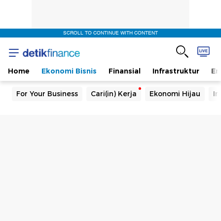
SCROLL TO CONTINUE WITH CONTENT
Home
Ekonomi Bisnis
Finansial
Infrastruktur
En
For Your Business
Cari(in) Kerja
Ekonomi Hijau
In