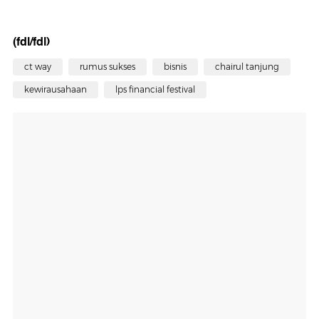
(fdl/fdl)
ct way
rumus sukses
bisnis
chairul tanjung
kewirausahaan
lps financial festival