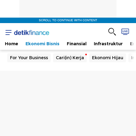
SCROLL TO CONTINUE WITH CONTENT
Home
Ekonomi Bisnis
Finansial
Infrastruktur
En
For Your Business
Cari(in) Kerja
Ekonomi Hijau
In