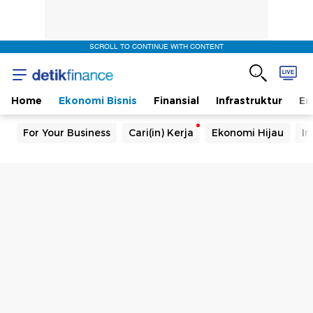
SCROLL TO CONTINUE WITH CONTENT
Home
Ekonomi Bisnis
Finansial
Infrastruktur
En
For Your Business
Cari(in) Kerja
Ekonomi Hijau
In