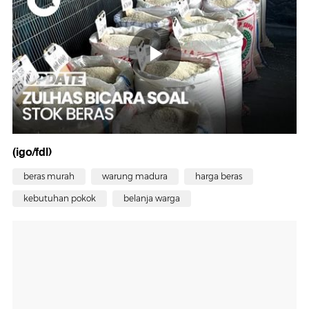
(igo/fdl)
beras murah
warung madura
harga beras
kebutuhan pokok
belanja warga