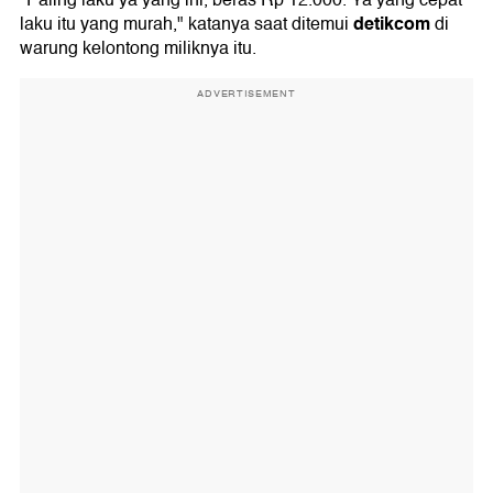
"Paling laku ya yang ini, beras Rp 12.000. Ya yang cepat
detikcom
laku itu yang murah," katanya saat ditemui
di
warung kelontong miliknya itu.
ADVERTISEMENT