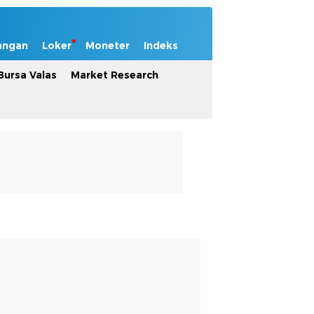
angan
Loker
Moneter
Indeks
Bursa Valas
Market Research