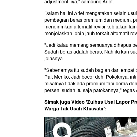
adjustment, iya," sambung Arief.
Dalam hal ini Arief mengatakan selain us
pembagian beras premium dan medium, pi
mengirimkan alternatif revisi kebijakan la
menjelaskan lebih jauh terkait alternatif rev
"Jadi kalau memang semuanya dihapus be
Sudah beras adalah beras. Nah itu kan sud
jelasnya.
"Sebenarnya itu sudah bagian dari empat 
Pak Menko. Jadi bocor deh. Pokoknya, inti
misalnya tidak ada premium tapi beras de
persen. sudah itu saja patokannya," tegas A
Simak juga Video 'Zulhas Usai Lapor P
Warga Tak Usah Khawatir':