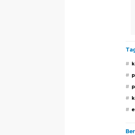
Tag
#
k
#
p
#
p
#
k
#
e
Ber