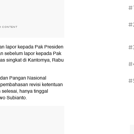
#
#
H CONTENT
kan lapor kepada Pak Presiden
#
kan sebelum lapor kepada Pak
has singkat di Kantornya, Rabu
#
dan Pangan Nasional
#
 pembahasan revisi ketentuan
selesai, hanya tinggal
wo Subianto.
T