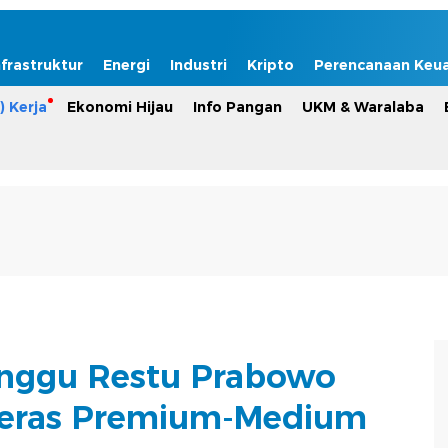
nfrastruktur
Energi
Industri
Kripto
Perencanaan Keu
) Kerja
Ekonomi Hijau
Info Pangan
UKM & Waralaba
nggu Restu Prabowo
Beras Premium-Medium