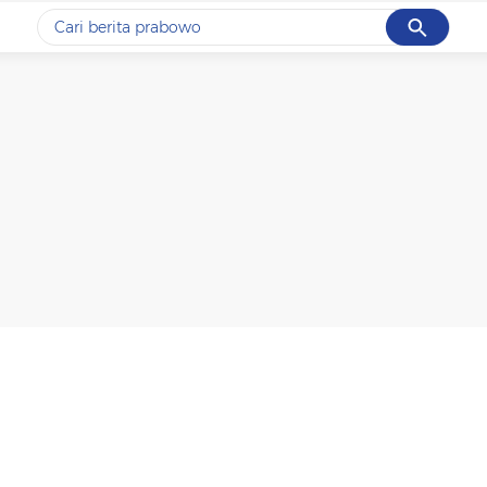
Cancel
Yang sedang ramai dicari
#1
data live draw sgp
#2
kebakaran
#3
prabowo
#4
iran
#5
gempa hari ini
Promoted
Terakhir yang dicari
Loading...