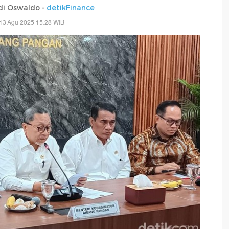
di Oswaldo -
detikFinance
13 Agu 2025 15:28 WIB