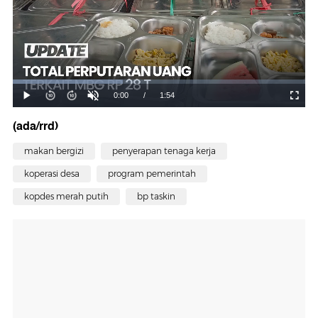
(ada/rrd)
makan bergizi
penyerapan tenaga kerja
koperasi desa
program pemerintah
kopdes merah putih
bp taskin