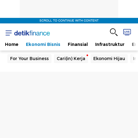
SCROLL TO CONTINUE WITH CONTENT
Home
Ekonomi Bisnis
Finansial
Infrastruktur
En
For Your Business
Cari(in) Kerja
Ekonomi Hijau
In