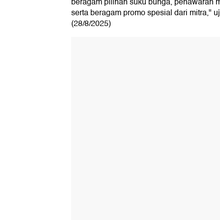
beragam pilihan suku bunga, penawaran mena
serta beragam promo spesial dari mitra," u
(28/8/2025)