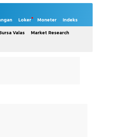
angan
Loker
Moneter
Indeks
Bursa Valas
Market Research