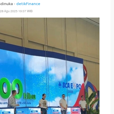
isdinuka -
detikFinance
 28 Agu 2025 19:07 WIB