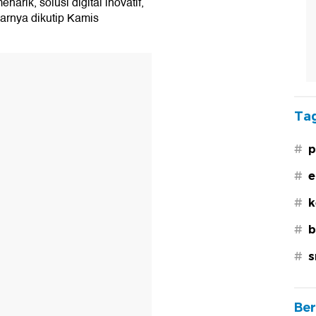
rik, solusi digital inovatif,
jarnya dikutip Kamis
Tag
#
p
#
e
#
k
#
b
#
s
Ber