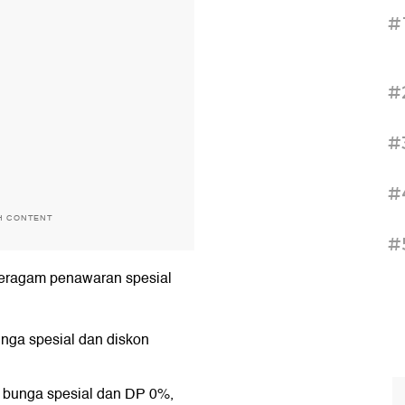
#
#
#
#
H CONTENT
#
eragam penawaran spesial
nga spesial dan diskon
 bunga spesial dan DP 0%,