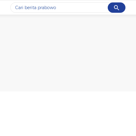
Cancel
Yang sedang ramai dicari
#1
gempa hari ini
#2
demo
#3
gempa
#4
iran
#5
prabowo
Promoted
Terakhir yang dicari
Loading...