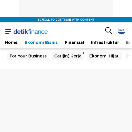
SCROLL TO CONTINUE WITH CONTENT
Home
Ekonomi Bisnis
Finansial
Infrastruktur
En
For Your Business
Cari(in) Kerja
Ekonomi Hijau
In