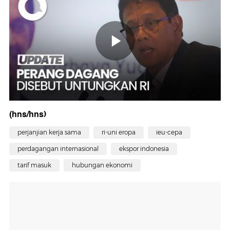
(hns/hns)
perjanjian kerja sama
ri-uni eropa
ieu-cepa
perdagangan internasional
ekspor indonesia
tarif masuk
hubungan ekonomi