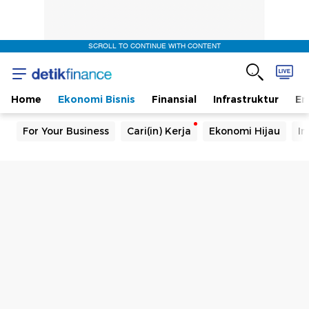
SCROLL TO CONTINUE WITH CONTENT
Home
Ekonomi Bisnis
Finansial
Infrastruktur
En
For Your Business
Cari(in) Kerja
Ekonomi Hijau
In