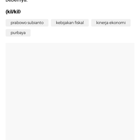
bebernya.
(kil/kil)
prabowo subianto
kebijakan fiskal
kinerja ekonomi
purbaya