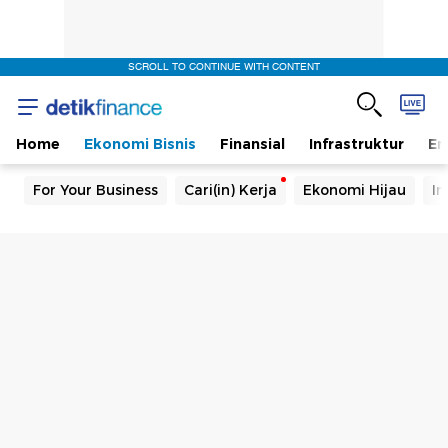
SCROLL TO CONTINUE WITH CONTENT
Home
Ekonomi Bisnis
Finansial
Infrastruktur
En
For Your Business
Cari(in) Kerja
Ekonomi Hijau
In