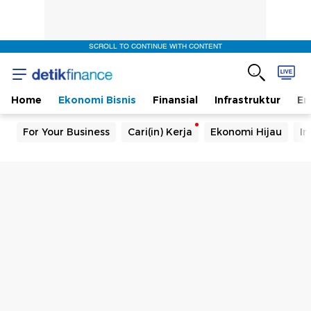
SCROLL TO CONTINUE WITH CONTENT
Home
Ekonomi Bisnis
Finansial
Infrastruktur
En
For Your Business
Cari(in) Kerja
Ekonomi Hijau
In