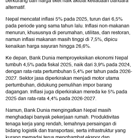
berkurang dan harga tiket naik akibat ketiadaan bandara
alternatif.
Nepal mencatat inflasi 5% pada 2025, turun dari 6,5%
pada periode yang sama tahun lalu. Inflasi non-makanan
menurun, khususnya di perumahan, utilitas, dan restoran,
namun inflasi makanan masih tinggi di 7,5%, dipicu
kenaikan harga sayuran hingga 26,6%.
Ke depan, Bank Dunia memproyeksikan ekonomi Nepal
tumbuh 4,5% pada fiskal 2025, naik dari 3,9% pada 2024,
dengan rata-rata pertumbuhan 5,4% per tahun pada 2026-
2027. Sektor jasa diperkirakan menjadi motor utama
pertumbuhan, didukung pemulihan impor barang
dagangan. Inflasi juga diperkirakan mereda ke 5% pada
2025 dan rata-rata 4,4% pada 2026-2027.
Namun, Bank Dunia mengingatkan Nepal masih
menghadapi banyak pekerjaan rumah. Produktivitas
tenaga kerja yang rendah, lemahnya persaingan di
bidang logistik dan transportasi, serta infrastruktur yang
kurang memadai terus menghambat ekspor dan