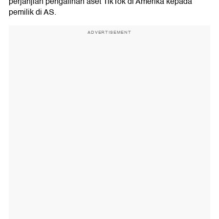
perjanjian pengalihan aset TikTok di Amerika kepada
pemilik di AS.
ADVERTISEMENT