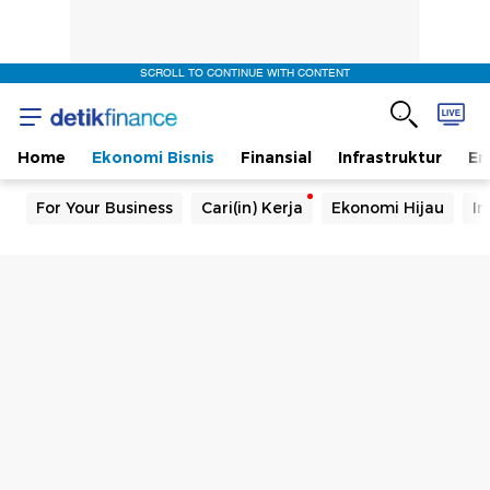
SCROLL TO CONTINUE WITH CONTENT
Home
Ekonomi Bisnis
Finansial
Infrastruktur
En
For Your Business
Cari(in) Kerja
Ekonomi Hijau
In