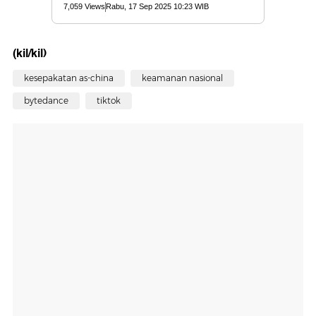
(kil/kil)
kesepakatan as-china
keamanan nasional
bytedance
tiktok